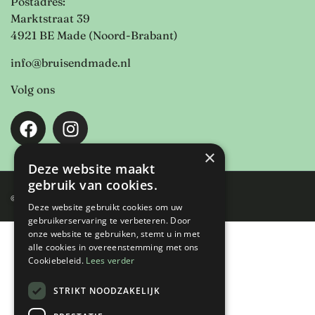
Postadres:
Marktstraat 39
4921 BE Made (Noord-Brabant)
info@bruisendmade.nl
Volg ons
×
Deze website maakt
gebruik van cookies.
© 2023 – 2026 BIZ Made
Deze website gebruikt cookies om uw
gebruikerservaring te verbeteren. Door
onze website te gebruiken, stemt u in met
alle cookies in overeenstemming met ons
Cookiebeleid.
Lees verder
STRIKT NOODZAKELIJK